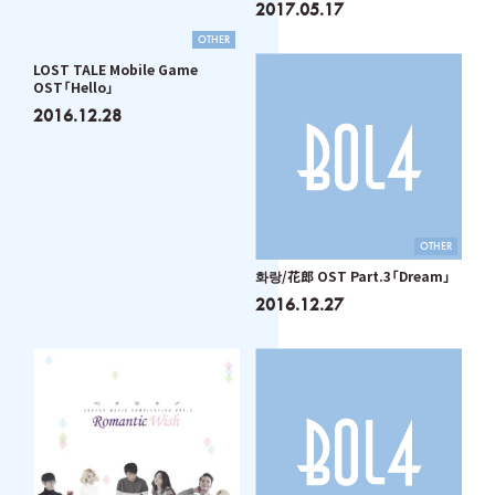
2017.05.17
OTHER
LOST TALE Mobile Game
OST「Hello」
2016.12.28
OTHER
화랑/花郎 OST Part.3「Dream」
2016.12.27