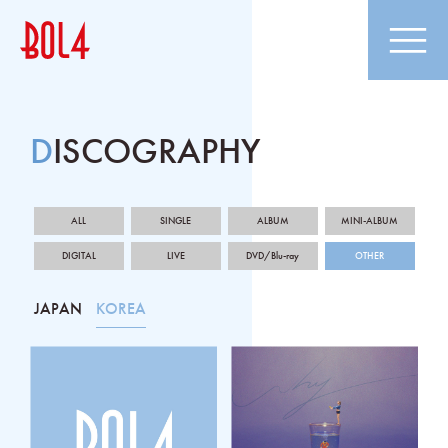
DISCOGRAPHY
ALL
SINGLE
ALBUM
MINI-ALBUM
DIGITAL
LIVE
DVD/Blu-ray
OTHER
KOREA
JAPAN