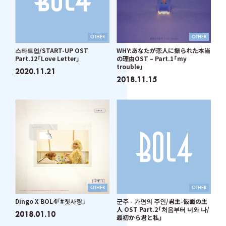
OTHER
OTHER
스타트업/START-UP OST
WHY:あなたが恋人に振られた本当
Part.12「Love Letter」
の理由OST – Part.1「my
trouble」
2020.11.21
2018.11.15
OTHER
OTHER
Dingo X BOL4「#첫사랑」
군주 - 가면의 주인/君主-仮面の主
人 OST Part.2「처음부터 너와 나/
2018.01.10
最初から君と私」