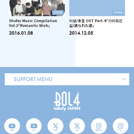
OTHER
OTHER
Shofar Music Compilation
미생/未生 OST Part.4「가리워진
Vol.2「Romantic Wish」
길/遮られた道」
2016.01.08
2014.12.05
SUPPORT MENU
KR
JP
KR
JP
BOL4
ジヨン