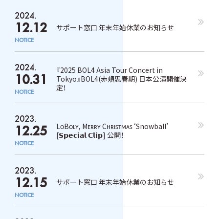
2024.
12.12
サポート窓口 年末年始休業のお知らせ
NOTICE
2024.
『2025 BOL4 Asia Tour Concert in
10.31
Tokyo』BOL4(赤頬思春期) 日本公演開催決
定！
NOTICE
2023.
LᴏBᴏʟʏ, Mᴇʀʀʏ Cʜʀɪꜱᴛᴍᴀꜱ ‘Snowball’
12.25
[𝗦𝗽𝗲𝗰𝗶𝗮𝗹 𝗖𝗹𝗶𝗽] 公開！
NOTICE
2023.
12.15
サポート窓口 年末年始休業のお知らせ
NOTICE