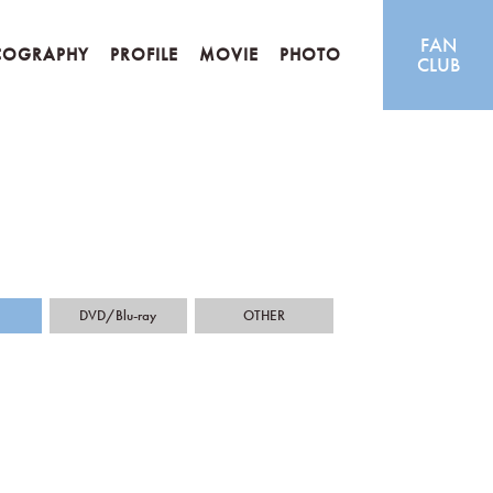
FAN
COGRAPHY
PROFILE
MOVIE
PHOTO
CLUB
DVD/Blu-ray
OTHER