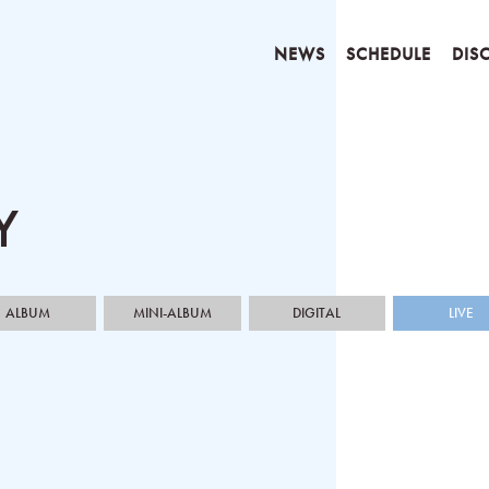
NEWS
SCHEDULE
DIS
Y
ALBUM
MINI-ALBUM
DIGITAL
LIVE