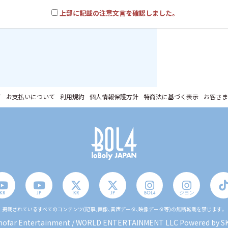
上部に記載の注意文言を確認しました。
て
お支払いについて
利用規約
個人情報保護方針
特商法に基づく表示
お客さま
KR
JP
KR
JP
BOL4
ジヨン
掲載されているすべてのコンテンツ
(記事、画像、音声データ、映像データ等)の無断転載を禁じます。
hofar Entertainment / WORLD ENTERTAINMENT LLC Powered by
SK