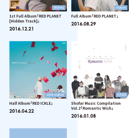
DIGITAL
ALBUM
1st Full Album「RED PLANET
Full Album「RED PLANET」
[Hidden Track]」
2016.08.29
2016.12.21
MINI-ALBUM
OTHER
Half Album「RED ICKLE」
Shofar Music Compilation
Vol.2「Romantic Wish」
2016.04.22
2016.01.08