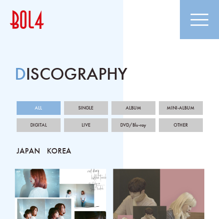
DISCOGRAPHY
ALL
SINGLE
ALBUM
MINI-ALBUM
DIGITAL
LIVE
DVD/Blu-ray
OTHER
JAPAN
KOREA