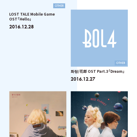
OTHER
LOST TALE Mobile Game
OST「Hello」
2016.12.28
OTHER
화랑/花郎 OST Part.3「Dream」
2016.12.27