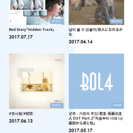
DIGITAL
DIGITAL
Red Diary「Hidden Track」
남이 될 수 있을까/他人になれるか
な
2017.07.17
2017.06.14
DIGITAL
OTHER
#첫사랑/#初恋
군주 - 가면의 주인/君主-仮面の主
人 OST Part.2「처음부터 너와 나/
2017.06.13
最初から君と私」
2017.05.17