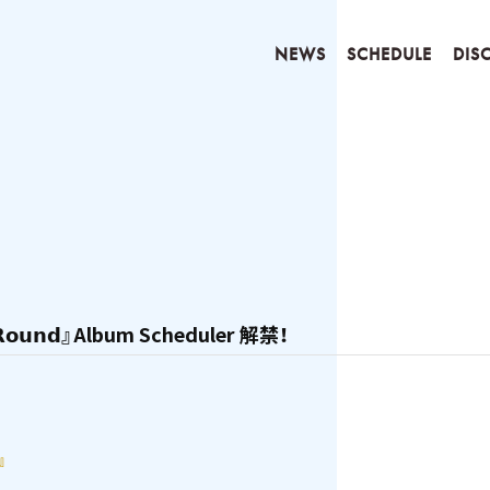
NEWS
SCHEDULE
DIS
𝗥𝗼𝘂𝗻𝗱』Album Scheduler 解禁！
』