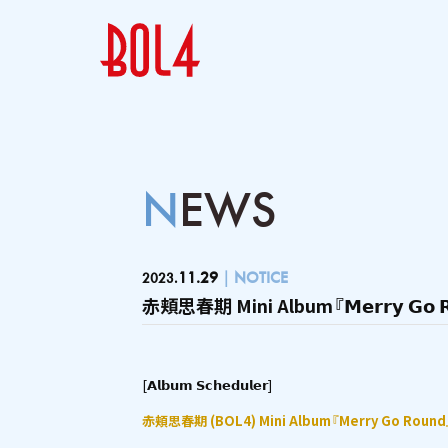
NEWS
11.29
NOTICE
2023.
赤頬思春期 Mini Album『𝗠𝗲𝗿𝗿𝘆 𝗚𝗼 
[𝗔𝗹𝗯𝘂𝗺 𝗦𝗰𝗵𝗲𝗱𝘂𝗹𝗲𝗿]
赤頬思春期 (BOL4) Mini Album『Merry Go Round