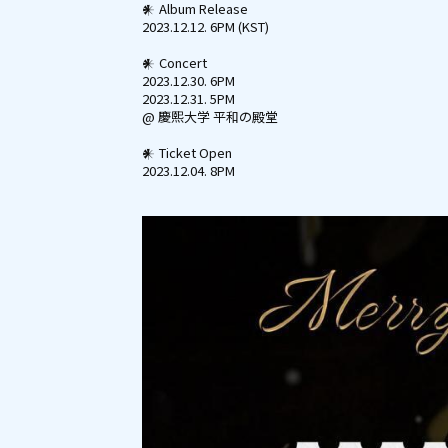
𒀭 Album Release
2023.12.12. 6PM (KST)
𒀭 Concert
2023.12.30. 6PM
2023.12.31. 5PM
@ 慶熙大学 平和の殿堂
𒀭 Ticket Open
2023.12.04. 8PM